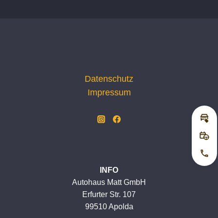
YOYO
Datenschutz
Impressum
Inz
Pro
Jetz
INFO
Autohaus Matt GmbH
Erfurter Str. 107
99510 Apolda