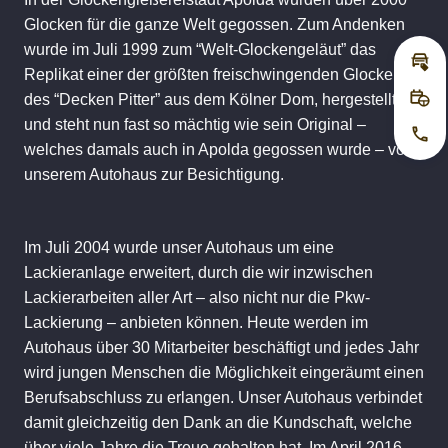
Glocken für die ganze Welt gegossen. Zum Andenken
wurde im Juli 1999 zum “Welt-Glockengeläut” das
Inz
Replikat einer der größten freischwingenden Glocken,
des “Decken Pitter” aus dem Kölner Dom, hergestellt
Pro
und steht nun fast so mächtig wie sein Original –
Jetz
welches damals auch in Apolda gegossen wurde – vor
unserem Autohaus zur Besichtigung.
Im Juli 2004 wurde unser Autohaus um eine
Lackieranlage erweitert, durch die wir inzwischen
Lackierarbeiten aller Art – also nicht nur die Pkw-
Lackierung – anbieten können. Heute werden im
Autohaus über 30 Mitarbeiter beschäftigt und jedes Jahr
wird jungen Menschen die Möglichkeit eingeräumt einen
Berufsabschluss zu erlangen. Unser Autohaus verbindet
damit gleichzeitig den Dank an die Kundschaft, welche
über viele Jahre die Treue gehalten hat. Im April 2016