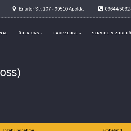
Erfurter Str. 107 - 99510 Apolda
03644/5032
NAL
ÜBER UNS
FAHRZEUGE
SERVICE & ZUBEH
oss)
Inzahlungnahme
Probefahrt