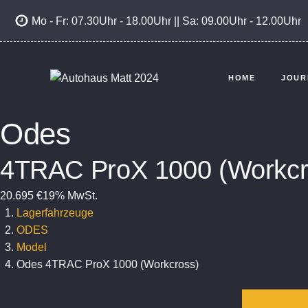
Zum
Mo - Fr: 07.30Uhr - 18.00Uhr || Sa: 09.00Uhr - 12.00Uhr
Inhalt
springen
HOME
JOUR
Odes
4TRAC ProX 1000 (Workcr
20.695 €
19% MwSt.
Lagerfahrzeuge
ODES
Model
Odes 4TRAC ProX 1000 (Workcross)