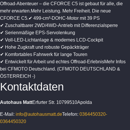
Offroad-Abenteuer – die CFORCE C5 ist gebaut für alle, die
mehr erwarten.Mehr Leistung. Mehr Freiheit. Die neue
CFORCE C5.✔ 499-cm³-DOHC-Motor mit 39 PS
✔ Zuschaltbarer 2WD/4WD-Antrieb mit Differenzialsperre
✔ Serienmäßige EPS-Servolenkung
✔ Voll-LED-Lichtanlage & modernes LCD-Cockpit
✔ Hohe Zugkraft und robuste Gepäckträger
✔ Komfortables Fahrwerk für lange Touren
✔ Entwickelt für Arbeit und echtes Offroad-ErlebnisMehr Infos
bei CFMOTO Deutschland. (CFMOTO DEUTSCHLAND &
ÖSTERREICH -)
Kontaktdaten
Autohaus Matt
Erfurter Str. 107
99510
Apolda
E-Mail:
info@autohausmatt.de
Telefon:
0364450320-
0364450320