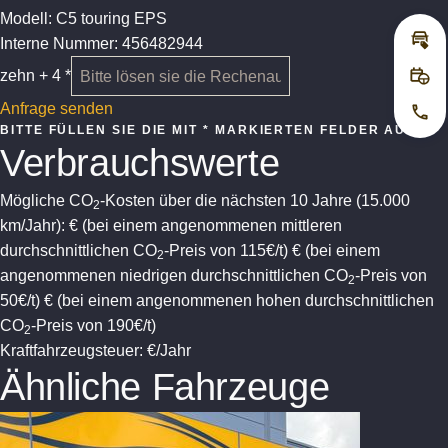
Modell: C5 touring EPS
Interne Nummer: 456482944
Inz
zehn + 4 *
Pro
Anfrage senden
Jetz
BITTE FÜLLEN SIE DIE MIT * MARKIERTEN FELDER AUS
Verbrauchswerte
Mögliche CO
-Kosten über die nächsten 10 Jahre (15.000
2
km/Jahr):
€ (bei einem angenommenen mittleren
durchschnittlichen CO
-Preis von 115€/t)
€ (bei einem
2
angenommenen niedrigen durchschnittlichen CO
-Preis von
2
50€/t)
€ (bei einem angenommenen hohen durchschnittlichen
CO
-Preis von 190€/t)
2
Kraftfahrzeugsteuer:
€/Jahr
Ähnliche Fahrzeuge